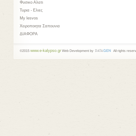
Φυσικο Αλατι
Τυρια - Ελιες
My lesvos
Xειροποιητα Σαπουνια
ΔΙΑΦΟΡΑ
www.e-kalypso.gr
©2015
Web Development by
All rights reser