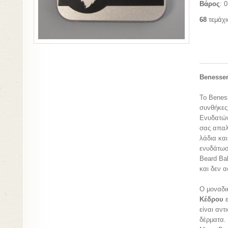
Βάρος
: 
68
τεμάχι
Benesser
Το Benes
συνθήκες
Ενυδατώνε
σας απαλ
λάδια και
ενυδάτωσ
Beard Ba
και δεν α
O μοναδι
Κέδρου
είναι αντ
δέρματα.