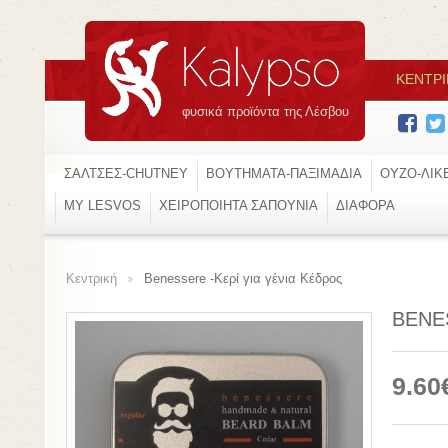
ΚΕΝΤΡΙ
φυσικά προϊόντα της Λέσβου
ΣΑΛΤΣΕΣ-CHUTNEY
ΒΟΥΤΗΜΑΤΑ-ΠΑΞΙΜΑΔΙΑ
ΟΥΖΟ-ΛΙΚ
MY LESVOS
XΕΙΡΟΠΟΙΗΤΑ ΣΑΠΟΥΝΙΑ
ΔΙΑΦΟΡΑ
Κεντρική
Benessere -Κερί για γένια Κέδρος
>
BENE
9.60