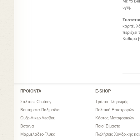
Με το Be
υγιή.
Συστατι
καριτέ, λ
περιέχει
Καθαρό β
ΠΡΟΙΟΝΤΑ
Ε-SHOP
Σαλτσες-Chutney
Τρόποι Πληρωμής
Βουτηματα-Παξιμαδια
Πολιτική Επιστροφών
Ουζο-Λικερ Λεσβου
Κόστος Μεταφορικών
Βοτανα
Ποιοί Είμαστε
Μαρμελαδες-Γλυκα
Πωλήσεις Χονδρικής και