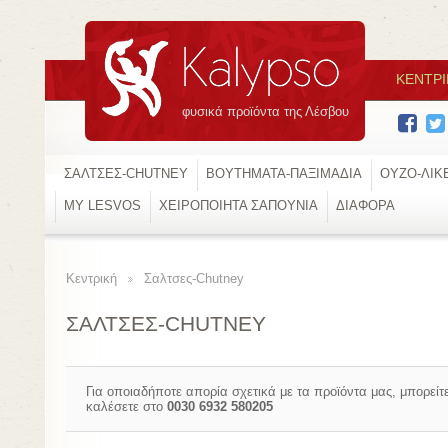
ΚΕΝΤΡΙ
φυσικά προϊόντα της Λέσβου
ΣΑΛΤΣΕΣ-CHUTNEY
ΒΟΥΤΗΜΑΤΑ-ΠΑΞΙΜΑΔΙΑ
ΟΥΖΟ-ΛΙΚ
MY LESVOS
XΕΙΡΟΠΟΙΗΤΑ ΣΑΠΟΥΝΙΑ
ΔΙΑΦΟΡΑ
Κεντρική
Σαλτσες-Chutney
>
ΣΑΛΤΣΕΣ-CHUTNEY
Για οποιαδήποτε απορία σχετικά με τα προϊόντα μας, μπορείτ
καλέσετε στο
0030 6932 580205