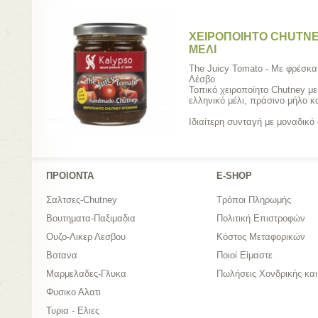
ΧΕΙΡΟΠΟΙΗΤΟ CHUTN
ΜΕΛΙ
The Juicy Tomato - Με φρέσκα
Λέσβο
Τοπικό χειροποίητο Chutney με
ελληνικό μέλι, πράσινο μήλο κ
Ιδιαίτερη συνταγή με μοναδικό
ΠΡΟΙΟΝΤΑ
Ε-SHOP
Σαλτσες-Chutney
Τρόποι Πληρωμής
Βουτηματα-Παξιμαδια
Πολιτική Επιστροφών
Ουζο-Λικερ Λεσβου
Κόστος Μεταφορικών
Βοτανα
Ποιοί Είμαστε
Μαρμελαδες-Γλυκα
Πωλήσεις Χονδρικής και
Φυσικο Αλατι
Τυρια - Ελιες